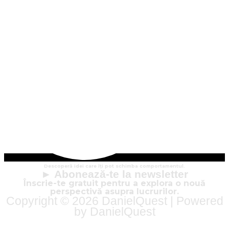
Descoperă idei care îți pot schimba comportamentul.
► Abonează-te la newsletter
Înscrie-te gratuit pentru a explora o nouă
perspectivă asupra lucrurilor.
Copyright © 2026 DanielQuest | Powered
by DanielQuest