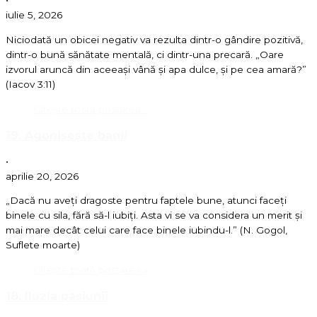
•
iulie 5, 2026
Niciodată un obicei negativ va rezulta dintr-o gândire pozitivă,
dintr-o bună sănătate mentală, ci dintr-una precară. „Oare
izvorul aruncă din aceeași vână și apa dulce, și pe cea amară?”
(Iacov 3:11)
Citește toată postarea »
19. Agonisește banii
•
aprilie 20, 2026
„Dacă nu aveți dragoste pentru faptele bune, atunci faceți
binele cu sila, fără să-l iubiți. Asta vi se va considera un merit și
mai mare decât celui care face binele iubindu-l.” (N. Gogol,
Suflete moarte)
Citește toată postarea »
18. Iluzia pasiunii