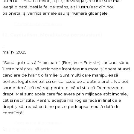
altfel nu îi încurca deloc, alții își dezleagă șireturile și le mai
leagă o dată, deși la fel de strâns, alții lustruiesc din nou
baioneta, își verifică armele sau își numără gloanțele.
Citește toată postarea »
12. Capitalism. Moralitatea persuasiunii
•
mai 17, 2025
”Sacul gol nu stă în picioare” (Benjamin Franklin), iar unui sărac
îi este mai greu să acționeze întotdeauna moral și onest atunci
când are de hrănit o familie. Sunt mulți care manipulează
perfect legal clientul, cu unicul scop de a obține profit. Nu pot
spune decât că mă rog pentru ei când știu că Dumnezeu e
drept. Mai sunt aceia care fac avere prin mijloace atât imorale,
cât și necinstite. Pentru aceștia mă rog să facă în final ce e
drept și să treacă cu bine peste pedeapsa morală dată de
conștiință.
Citește toată postarea »
1
2
3
Pagina următoare »