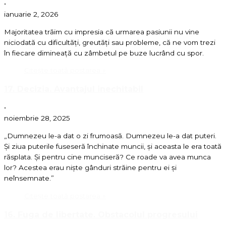
•
ianuarie 2, 2026
Majoritatea trăim cu impresia că urmarea pasiunii nu vine
niciodată cu dificultăți, greutăți sau probleme, că ne vom trezi
în fiecare dimineață cu zâmbetul pe buze lucrând cu spor.
Citește toată postarea »
17. Decizia. Avantajul inechitabil
•
noiembrie 28, 2025
„Dumnezeu le-a dat o zi frumoasă. Dumnezeu le-a dat puteri.
Și ziua puterile fuseseră închinate muncii, și aceasta le era toată
răsplata. Și pentru cine munciseră? Ce roade va avea munca
lor? Acestea erau niște gânduri străine pentru ei și
neînsemnate.”
Citește toată postarea »
16. Fuga de libertate. Obstacolul progresului