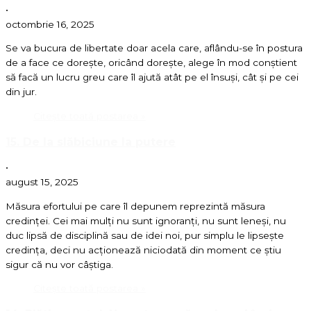
•
octombrie 16, 2025
Se va bucura de libertate doar acela care, aflându-se în postura
de a face ce dorește, oricând dorește, alege în mod conștient
să facă un lucru greu care îl ajută atât pe el însuși, cât și pe cei
din jur.
Citește toată postarea »
15. De la slăbiciune la putere
•
august 15, 2025
Măsura efortului pe care îl depunem reprezintă măsura
credinței. Cei mai mulți nu sunt ignoranți, nu sunt leneși, nu
duc lipsă de disciplină sau de idei noi, pur simplu le lipsește
credința, deci nu acționează niciodată din moment ce știu
sigur că nu vor câștiga.
Citește toată postarea »