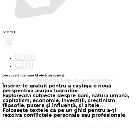
Menu
texte
cărți
Descoperă idei care îți oferă un avantaj.
► Abonează-te la newsletter
Înscrie-te gratuit pentru a câștiga o nouă
perspectivă asupra lucrurilor.
Explorează subiecte despre bani, natura umană,
capitalism, economie, investiții, creștinism,
filosofie, putere și influență, și altele.
Folosește textele ca pe un ghid pentru a-ți
rezolva conflictele personale sau profesionale.
20. Păcatul este rezultatul, niciodată cauza.