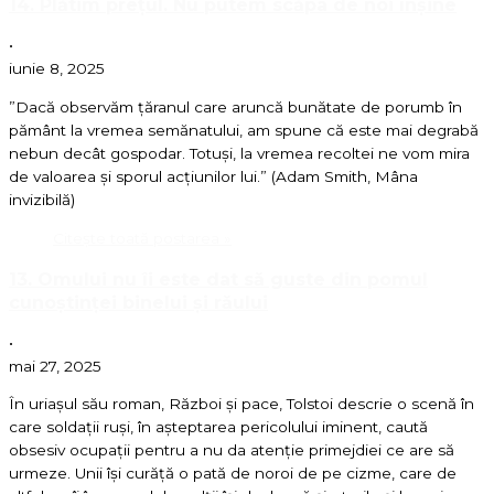
14. Plătim prețul. Nu putem scăpa de noi înșine
•
iunie 8, 2025
”Dacă observăm țăranul care aruncă bunătate de porumb în
pământ la vremea semănatului, am spune că este mai degrabă
nebun decât gospodar. Totuși, la vremea recoltei ne vom mira
de valoarea și sporul acțiunilor lui.” (Adam Smith, Mâna
invizibilă)
Citește toată postarea »
13. Omului nu îi este dat să guste din pomul
cunoștinței binelui și răului
•
mai 27, 2025
În uriașul său roman, Război și pace, Tolstoi descrie o scenă în
care soldații ruși, în așteptarea pericolului iminent, caută
obsesiv ocupații pentru a nu da atenție primejdiei ce are să
urmeze. Unii își curăță o pată de noroi de pe cizme, care de