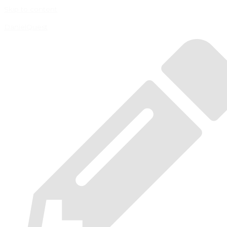
Skip to content
DanielQuest