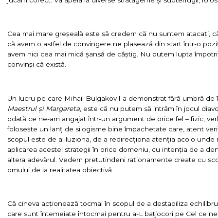
Cea mai mare greșeală este să credem că nu suntem atacați, că 
că avem o astfel de convingere ne plasează din start într-o poz
avem nici cea mai mică șansă de câștig. Nu putem lupta împotr
convinși că există.
Un lucru pe care Mihail Bulgakov l-a demonstrat fără umbră de î
Maestrul și Margareta
, este că nu putem să intrăm în jocul diavol
odată ce ne-am angajat într-un argument de orice fel – fizic, verb
folosește un lanț de silogisme bine împachetate care, atent veri
scopul este de a iluziona, de a redirecționa atenția acolo und
aplicarea acestei strategii în orice domeniu, cu intenția de a dena
altera adevărul. Vedem pretutindeni raționamente create cu scop
omului de la realitatea obiectivă.
Că cineva acționează tocmai în scopul de a destabiliza echilibrul,
care sunt întemeiate întocmai pentru a-L batjocori pe Cel ce ne-a