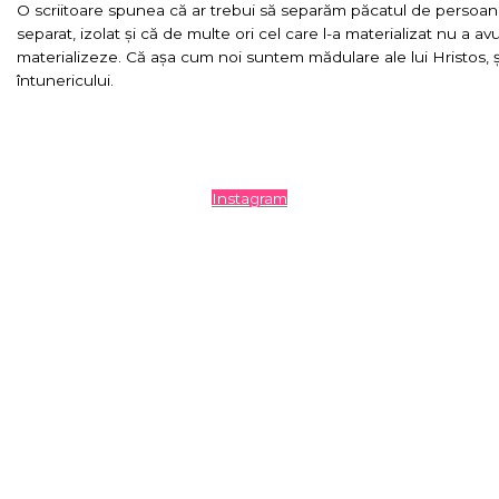
O scriitoare spunea că ar trebui să separăm păcatul de persoana
separat, izolat și că de multe ori cel care l-a materializat nu a av
materializeze. Că așa cum noi suntem mădulare ale lui Hristos, ș
întunericului.
Instagram