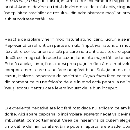
În
Război și pace,
de Tolstoi, în urma unor evenimente tragice din
prințul Andrei devine cu totul dezinteresat de traiul activ, sin
îndeplinirea sarcinilor ce rezultau din administrarea moșiilor, pr
sub autoritatea tatălui său.
Reacția de izolare vine în mod natural atunci când lucrurile se 
Reprezintă un afront din partea omului împotriva naturii, un mo
răzvrătire contra unei realități pe care nu a anticipat-o, care apar
decât cel imaginat. În aceste cazuri, tendința majorității este
Este, în același timp, firesc, deși prea puțini reflectăm la moti
comportament care nu ne face neapărat bine. Soluția nu este, e
cazuri, izolarea, separarea de societate.
Capitularea
face ca toat
din moment ce nu ne folosim de ele în mod activ pentru a ne îm
însuși scopul pentru care le-am îndurat de la bun început.
O experiență negativă are loc fără rost dacă nu aplicăm ce am î
dorite. Aici apare capcana: o întâmplare
aparent
negativă devine
îmbunătăți comportamentul. Ceea ce înseamnă că putem alege 
timp cât le definim ca atare, și ne putem raporta la ele astfel do