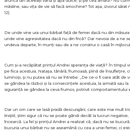
aruncă din aceeași vână și apa dulce, și pe cea amară? Nu cumva
măsline, sau vița de vie să facă smochine? Tot așa, izvorul sărat
12).
De unde vine ura unui bărbat față de femei dacă nu din măsura 
unde vine agresivitatea dacă nu din frică? Dar nevoia de a ne se
undeva departe, în munți sau de a ne construi o casă în mijlocul
Cum și-a recăpătat prințul Andrei speranța de viață? În timpul vi
pe fiica acestuia, Natașa, tânără, frumoasă, plină de însuflețire, 
luminoși, și nu putea să nu se întrebe: „De ce-o fi oare atât de 
se gândea la război și la consecințele acestuia, la armată sau la 
siguranță se gândea la ceva frumos, potrivit comportamentului e
Dar un om care se lasă pradă descurajării, care este mai mult tris
liniștit, știm sigur că nu se poate gândi decât la lucruri negative
încearcă. La fel și prințul Andrei a realizat că, dacă nu se bucură
bucuria unui bărbat nu se aseamănă cu cea a unei femei, ci este 