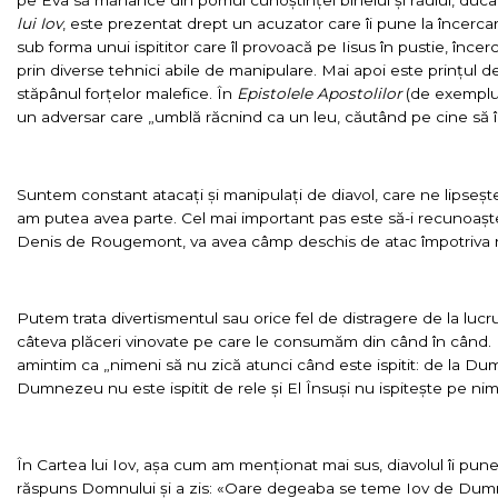
pe Eva să mănânce din pomul cunoștinței binelui și răului, ducâ
lui Iov
, este prezentat drept un acuzator care îi pune la încerca
sub forma unui ispititor care îl provoacă pe Iisus în pustie, înc
prin diverse tehnici abile de manipulare. Mai apoi este prințul 
stăpânul forțelor malefice. În
Epistolele Apostolilor
(de exemplu, 
un adversar care „umblă răcnind ca un leu, căutând pe cine să î
Suntem constant atacați și manipulați de diavol, care ne lipseșt
am putea avea parte. Cel mai important pas este să-i recunoaște
Denis de Rougemont, va avea câmp deschis de atac împotriva 
Putem trata divertismentul sau orice fel de distragere de la lucr
câteva plăceri vinovate pe care le consumăm din când în când.
amintim ca „nimeni să nu zică atunci când este ispitit: de la Du
Dumnezeu nu este ispitit de rele și El Însuși nu ispitește pe nime
În Cartea lui Iov, așa cum am menționat mai sus, diavolul îi pune
răspuns Domnului și a zis: «Oare degeaba se teme Iov de Dumnez