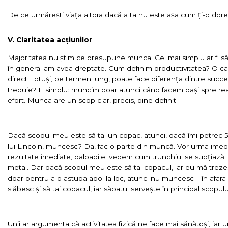
De ce urmărești viața altora dacă a ta nu este așa cum ți-o dore
V. Claritatea acțiunilor
Majoritatea nu știm ce presupune munca. Cel mai simplu ar fi să
în general am avea dreptate. Cum definim productivitatea? O ca
direct. Totuși, pe termen lung, poate face diferența dintre suc
trebuie? E simplu: muncim doar atunci când facem pași spre rea
efort. Munca are un scop clar, precis, bine definit.
Dacă scopul meu este să tai un copac, atunci, dacă îmi petrec 
lui Lincoln, muncesc? Da, fac o parte din muncă. Vor urma imedia
rezultate imediate, palpabile: vedem cum trunchiul se subțiază l
metal. Dar dacă scopul meu este să tai copacul, iar eu mă treze
doar pentru a o astupa apoi la loc, atunci nu muncesc – în afara
slăbesc și să tai copacul, iar săpatul servește în principal scopulu
Unii ar argumenta că activitatea fizică ne face mai sănătoși, iar 