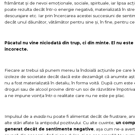
frământat și de nevoi emoționale, sociale, spirituale, iar lipsa ac
poate rezulta decât într-o energie negativă, materializată în stre
descurajare etc. Iar prin încercarea acestei succesiuni de sen
decât unul dăunător, vătămător pentru sine și, în fine, pentru cei 
Păcatul nu vine niciodată din trup, ci din minte. El nu este 
incorecte.
Fiecare ar trebui să punem mereu la îndoială acțiunile pe care 
izoleze de societate decât dacă este dezamăgit că anumite aștept
nu a fost materializată în detaliu, în forma voită. După cum est
droguri sau de alcool provine dintr-un soi de răzvrătire împotriva
a ne impune voința într-o realitate care nu ne este pe plac.
Impulsul de a
evada
nu poate fi alimentat decât de frustrare, a
alte stări aflate la antipodul pozitivului. Cu alte cuvinte,
un comp
generat decât de sentimente negative
, așa cum ne-a averti