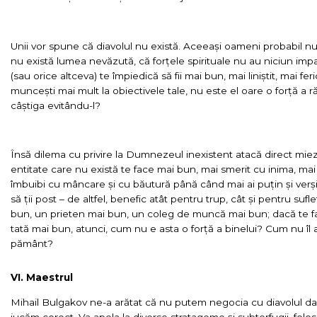
Unii vor spune că diavolul nu există. Aceeași oameni probabil 
nu există lumea nevăzută, că forțele spirituale nu au niciun impac
(sau orice altceva) te împiedică să fii mai bun, mai liniștit, mai feri
muncești mai mult la obiectivele tale, nu este el oare o forță a ră
câștiga evitându-l?
Însă dilema cu privire la Dumnezeul inexistent atacă direct miez
entitate care nu există te face mai bun, mai smerit cu inima, ma
îmbuibi cu mâncare și cu băutură până când mai ai puțin și verși
să ții post – de altfel, benefic atât pentru trup, cât și pentru sufle
bun, un prieten mai bun, un coleg de muncă mai bun; dacă te fa
tată mai bun, atunci, cum nu e asta o forță a binelui? Cum nu 
pământ?
VI. Maestrul
Mihail Bulgakov ne-a arătat că nu putem negocia cu diavolul d
jucăm corect. Va apela la diverse stratageme și subterfugii, folos