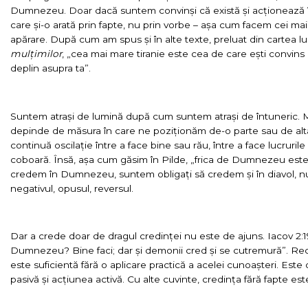
Dumnezeu. Doar dacă suntem convinși că există și acționează în
care și-o arată prin fapte, nu prin vorbe – așa cum facem cei m
apărare. După cum am spus și în alte texte, preluat din cartea l
mulțimilor
, „cea mai mare tiranie este cea de care ești convins c
deplin asupra ta”.
Suntem atrași de lumină după cum suntem atrași de întuneric. 
depinde de măsura în care ne poziționăm de-o parte sau de alta
continuă oscilație între a face bine sau rău, între a face lucruril
coboară. Însă, așa cum găsim în Pilde, „frica de Dumnezeu este î
credem în Dumnezeu, suntem obligați să credem și în diavol, nu
negativul, opusul, reversul.
Dar a crede doar de dragul credinței nu este de ajuns. Iacov 2:1
Dumnezeu? Bine faci; dar și demonii cred și se cutremură”. Rec
este suficientă fără o aplicare practică a acelei cunoașteri. Este 
pasivă și acțiunea activă. Cu alte cuvinte, credința fără fapte es