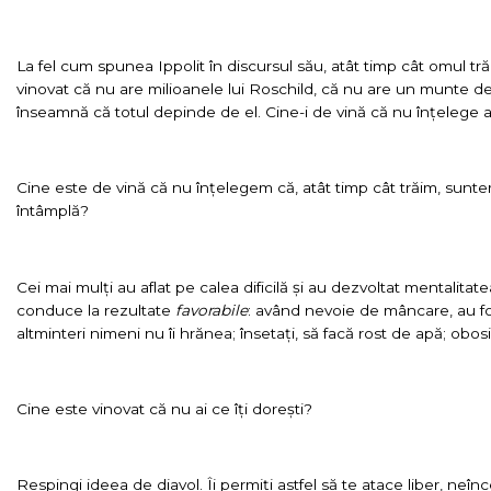
La fel cum spunea Ippolit în discursul său, atât timp cât omul tră
vinovat că nu are milioanele lui Roschild, că nu are un munte d
înseamnă că totul depinde de el. Cine-i de vină că nu înțelege 
Cine este de vină că nu înțelegem că, atât timp cât trăim, sunte
întâmplă?
Cei mai mulți au aflat pe calea dificilă și au dezvoltat mentalitat
conduce la rezultate
favorabile
: având nevoie de mâncare, au fos
altminteri nimeni nu îi hrănea; însetați, să facă rost de apă; obosi
Cine este vinovat că nu ai ce îți dorești?
Respingi ideea de diavol. Îi permiți astfel să te atace liber, neîn