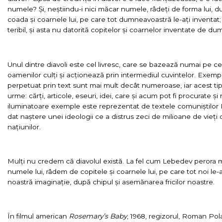
numele? Și, neștiindu-i nici măcar numele, râdeți de forma lui, du
coada și coarnele lui, pe care tot dumneavoastră le-ați inventat
teribil, și asta nu datorită copitelor și coarnelor inventate de du
Unul dintre diavoli este cel livresc, care se bazează numai pe cele
oamenilor culți și acționează prin intermediul cuvintelor. Exemp
perpetuat prin text sunt mai mult decât numeroase, iar acest tip
urme: cărți, articole, eseuri, idei, care și acum pot fi procurate și
iluminatoare exemple este reprezentat de textele comuniștilor K
dat naștere unei ideologii ce a distrus zeci de milioane de vieți 
națiunilor.
Mulți nu credem că diavolul există. La fel cum Lebedev perora m
numele lui, râdem de copitele și coarnele lui, pe care tot noi le
noastră imaginație, după chipul și asemănarea fricilor noastre.
În filmul american
Rosemary’s Baby
, 1968, regizorul, Roman Pol