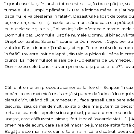
în jurul casei lui și în jurul a tot ce este al lui, în toate părțile, și 
turmele lui au umplut pământul? Dar ia întinde mâna Ta și atinge
dacă nu Te va blestema în față!»”. Dezastrul l-a lipsit de toate b
oi, servitori, chiar și fii și fiicele lui au murit când casa s-a prăb
cu buzele sale și a zis: „Gol am ieșit din pântecele mamei mele 
Domnul a dat, Domnul a luat; fie numele Domnului binecuvântat!
Drept contraatac, Satana îi spune lui Dumnezeu: „Cojoc pentru 
viața lui. Dar ia întinde-Ți mâna și atinge-Te de osul și de carn
în față!”. Iov este lovit de lepră „din tălpile piciorului până în cre
cruntă. La îndemnul soției sale de a-L blestema pe Dumnezeu, 
Dumnezeu cele bune, nu vom primi oare și pe cele rele?”. Iov a 
Câți dintre noi am proceda asemenea lui Iov din Scripturi în cazul
cedăm la cea mai mică rezistență și punem la îndoială întregul sen
planul divin, uitând că Dumnezeu nu face greșeli. Este oare a
discursul său, că mai demult „exista o idee mai puternică decât t
torturile, ciumele, leprele și întregul iad, pe care omenirea nu le
unește, care călăuzește inima și fertilizează izvoarele vieții. […]
omenirea de acum, care să aibă măcar pe jumătate atâta forță c
Bogăția este mai mare, dar forța e mai mică; a dispărut ideea c