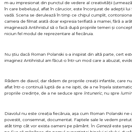
m-au impresionat din punctul de vedere al creativității (urmează
în care bebelușul, aflat în cărucior, este înconjurat de adepții l
vadă. Scena se derulează în timp ce chipul cumplit, contorsionat 
camera de filmat arată doar expresia terifiată a mamei, fără a arăt
imaginează Antihristul să o facă după propriile temeri și concepț
niciun fel modul de reprezentare al fiecăruia.
Nu știu dacă Roman Polanski s-a inspirat din altă parte, cert e
imaginez Antihristul am făcut-o într-un mod care a abuzat, eviden
Râdem de diavol, dar râdem de propriile creații infantile, care n
aflat într-o continuă luptă de a ne ispiti, de a ne înșela sistemat
propriile credințe, de a ne seduce spre
întuneric
, nu spre
lumi
Diavolul nu este creația fiecăruia, așa cum Roman Polanski ne-a f
povestit, consemnat, documentat. Faptele sale le vedem pretutin
atât timp cât vor exista oameni pe pământ. În
Geneză
este șarpe