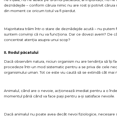
deznădejde – conform căruia nimic nu are rost și potrivit cărui
din moment ce oricum totul va fi pierdut.
Majoritatea trăim într-o stare de deznădejde acută – nu putem f
suntem convinși că nu va funcționa. Dar ce dovezi avem? De c
concentrat atenția asupra unui scop?
II. Rodul păcatului
Dacă observăm natura, niciun organism nu are tendința să își fac
procedeze într-un mod sistematic pentru a se priva de cele neces
organismului uman. Tot ce este viu caută să se extindă cât mai m
Animalul, când are o nevoie, acționează imediat pentru a o înde
momentul până când va face pași pentru a-și satisface nevoile.
Dacă animalul nu poate avea decât nevoi fiziologice, necesare sup