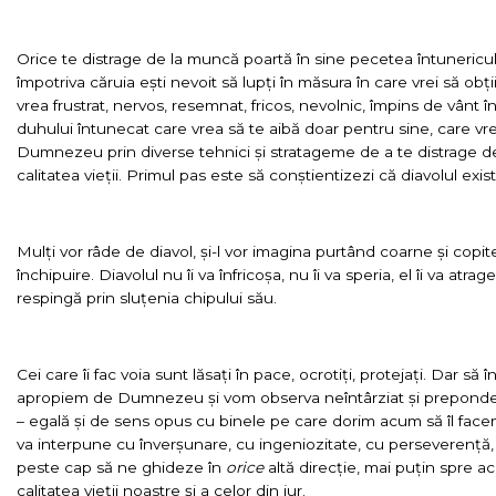
Orice te distrage de la muncă poartă în sine pecetea întunericu
împotriva căruia ești nevoit să lupți în măsura în care vrei să obții
vrea frustrat, nervos, resemnat, fricos, nevolnic, împins de vânt 
duhului întunecat care vrea să te aibă doar pentru sine, care vrea
Dumnezeu prin diverse tehnici și stratageme de a te distrage de 
calitatea vieții. Primul pas este să conștientizezi că diavolul există
Mulți vor râde de diavol, și-l vor imagina purtând coarne și copit
închipuire. Diavolul nu îi va înfricoșa, nu îi va speria, el îi va atrag
respingă prin sluțenia chipului său.
Cei care îi fac voia sunt lăsați în pace, ocrotiți, protejați. Dar 
apropiem de Dumnezeu și vom observa neîntârziat și preponde
– egală și de sens opus cu binele pe care dorim acum să îl fac
va interpune cu înverșunare, cu ingeniozitate, cu perseverență, c
peste cap să ne ghideze în
orice
altă direcție, mai puțin spre 
calitatea vieții noastre și a celor din jur.