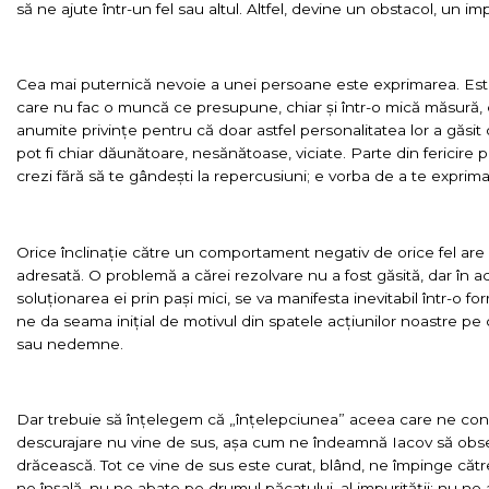
să ne ajute într-un fel sau altul. Altfel, devine un obstacol, un 
Cea mai puternică nevoie a unei persoane este exprimarea. Este
care nu fac o muncă ce presupune, chiar și într-o mică măsură, c
anumite privințe pentru că doar astfel personalitatea lor a găsit 
pot fi chiar dăunătoare, nesănătoase, viciate. Parte din fericire
crezi fără să te gândești la repercusiuni; e vorba de a te exprima, 
Orice înclinație către un comportament negativ de orice fel are
adresată. O problemă a cărei rezolvare nu a fost găsită, dar în a
soluționarea ei prin pași mici, se va manifesta inevitabil într-o f
ne da seama inițial de motivul din spatele acțiunilor noastre pe
sau nedemne.
Dar trebuie să înțelegem că „înțelepciunea” aceea care ne co
descurajare nu vine de sus, așa cum ne îndeamnă Iacov să obse
drăcească. Tot ce vine de sus este curat, blând, ne împinge căt
ne înșală, nu ne abate pe drumul păcatului, al impurității; nu 