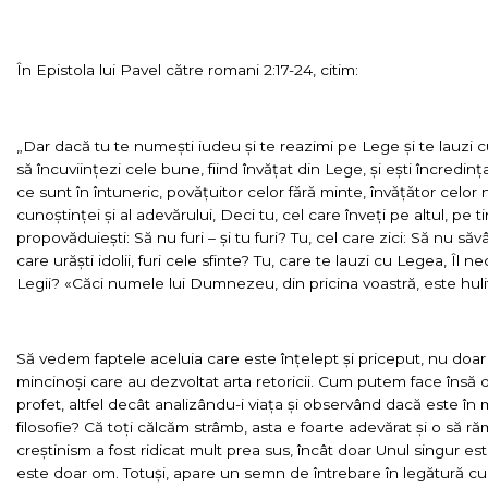
În Epistola lui Pavel către romani 2:17-24, citim:
„Dar dacă tu te numești iudeu și te reazimi pe Lege și te lauzi c
să încuviințezi cele bune, fiind învățat din Lege, și ești încredinț
ce sunt în întuneric, povățuitor celor fără minte, învățător celor 
cunoștinței și al adevărului, Deci tu, cel care înveți pe altul, pe t
propovăduiești: Să nu furi – și tu furi? Tu, cel care zici: Să nu săv
care urăști idolii, furi cele sfinte? Tu, care te lauzi cu Legea, Î
Legii? «Căci numele lui Dumnezeu, din pricina voastră, este huli
Să vedem faptele aceluia care este înțelept și priceput, nu doar 
mincinoși care au dezvoltat arta retoricii. Cum putem face însă di
profet, altfel decât analizându-i viața și observând dacă este în
filosofie? Că toți călcăm strâmb, asta e foarte adevărat și o să r
creștinism a fost ridicat mult prea sus, încât doar Unul singur est
este doar om. Totuși, apare un semn de întrebare în legătură cu 