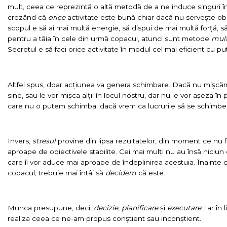
mult, ceea ce reprezintă o altă metodă de a ne induce singuri în
crezând că
orice
activitate este bună chiar dacă nu servește obie
scopul e să ai mai multă energie, să dispui de mai multă forță, să 
pentru a tăia în cele din urmă copacul, atunci sunt metode
mul
Secretul e să faci orice activitate în modul cel mai eficient cu pu
Altfel spus, doar acțiunea va genera schimbare. Dacă nu mișcăm 
sine, sau le vor mișca alții în locul nostru, dar nu le vor așeza în 
care nu o putem schimba: dacă vrem ca lucrurile să se schimbe
Invers,
stresul
provine din lipsa rezultatelor, din moment ce nu
aproape de obiectivele stabilite. Cei mai mulți nu au însă niciun 
care îi vor aduce mai aproape de îndeplinirea acestuia. Înainte c
copacul, trebuie mai întâi să
decidem
că este.
Munca presupune, deci,
decizie
,
planificare
și
executare
. Iar î
realiza ceea ce ne-am propus conștient sau inconștient.