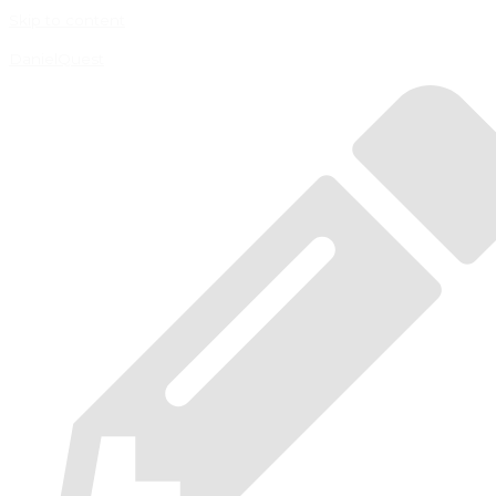
Skip to content
DanielQuest