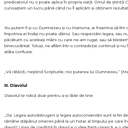
predicatorul nu o poate aplica în propria viață. Omul de știință
cunoaștem un lucru până când nu îl aplicăm și obținem rezultate
Nu putem fi și cu Dumnezeu și cu Mamona, ar însemna să fim de
împotriva ei însăși nu poate dăinui. Sau respectăm legea, sau 
păcătuim cu aceleași mâini cu care ne-am rugat, sau să blest
binecuvântat. Totuși, ne aflăm într-o contradicție continuă și 
atâta confuzie:
„Vă rătăciți, neștiind Scripturile, nici puterea lui Dumnezeu.” (Ma
III. Diavolul
Diavolul te ridică doar pentru a-și râde de tine.
„Da. Legea autodistrugerii și legea autoconservării sunt la fel de
rămâne stăpânul omenirii până la un hotar al timpului pe care în
diavol? Lipsa de credință în diavol e o idee franțuzească, e o idee f