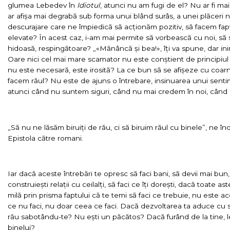
glumea Lebedev în
Idiotul
, atunci nu am fugi de el? Nu ar fi mai
ar afișa mai degrabă sub forma unui blând surâs, a unei plăceri
descurajare care ne împiedică să acționăm pozitiv, să facem fa
elevate? În acest caz, i-am mai permite să vorbească cu noi, să
hidoasă, respingătoare? „«Mănâncă și bea!», îți va spune, dar inim
Oare nici cel mai mare scamator nu este conștient de principiul
nu este necesară, este irosită? La ce bun să se afișeze cu coarn
facem răul? Nu este de ajuns o întrebare, insinuarea unui senti
atunci când nu suntem siguri, când nu mai credem în noi, când 
„Să nu ne lăsăm biruiți de rău, ci să biruim răul cu binele”, ne 
Epistola către romani.
Iar dacă aceste întrebări te opresc să faci bani, să devii mai bun
construiești relații cu ceilalți, să faci ce îți dorești, dacă toate 
milă prin prisma faptului că te temi să faci ce trebuie, nu este ac
ce nu faci, nu doar ceea ce faci. Dacă dezvoltarea ta aduce cu si
rău sabotându-te? Nu ești un păcătos? Dacă furând de la tine, le f
binelui?