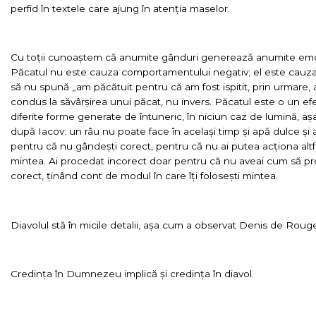
perfid în textele care ajung în atenția maselor.
Cu toții cunoaștem că anumite gânduri generează anumite emoți
Păcatul nu este cauza comportamentului negativ; el este cau
să nu spună „am păcătuit pentru că am fost ispitit, prin urmare,
condus la săvârșirea unui păcat, nu invers. Păcatul este o un ef
diferite forme generate de întuneric, în niciun caz de lumină, a
după Iacov: un râu nu poate face în același timp și apă dulce ș
pentru că nu gândești corect, pentru că nu ai putea acționa altfe
mintea. Ai procedat incorect doar pentru că nu aveai cum să proc
corect, ținând cont de modul în care îți folosești mintea.
Diavolul stă în micile detalii, așa cum a observat Denis de Rou
Credința în Dumnezeu implică și credința în diavol.