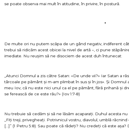
se poate observa mai mult în atitudine, în privire, în postură.
*
De multe ori nu putem scăpa de un gând negativ, indiferent cât
trebui să ridicăm acest obicei la nivel de artă –, ci pune stăpânire
imediate. Nu reușim să ne disociem de acest duh întunecat:
„Atunci Domnul a zis către Satan: «De unde vii?» Iar Satan a ră
târcoale pe pământ și m-am plimbat în sus și în jos». Și Domnul a 
meu Iov, că nu este nici unul ca el pe pământ, fără prihană și 
se ferească de ce este rău?» (Iov 1:7-8)
Nu trebuie să cedăm și să ne lăsăm acaparați. Duhul acesta nu a
„Fiți treji, privegheați. Potrivnicul vostru, diavolul, umblă răcni
[…]” (1 Petru 5:8). Sau poate că râdeți? Nu credeți că este așa?