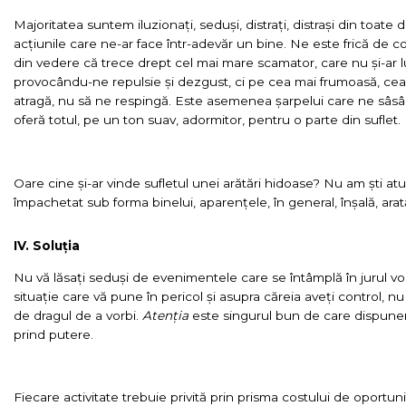
Majoritatea suntem iluzionați, seduși, distrați, distrași din toate d
acțiunile care ne-ar face într-adevăr un bine. Ne este frică de c
din vedere că trece drept cel mai mare scamator, care nu și-ar lu
provocându-ne repulsie și dezgust, ci pe cea mai frumoasă, ce
atragă, nu să ne respingă. Este asemenea șarpelui care ne sâsâi
oferă totul, pe un ton suav, adormitor, pentru o parte din suflet.
Oare cine și-ar vinde sufletul unei arătări hidoase? Nu am ști a
împachetat sub forma binelui, aparențele, în general, înșală, arat
IV. Soluția
Nu vă lăsați seduși de evenimentele care se întâmplă în jurul vost
situație care vă pune în pericol și asupra căreia aveți control, n
de dragul de a vorbi.
Atenția
este singurul bun de care dispunem
prind putere.
Fiecare activitate trebuie privită prin prisma costului de oportuni