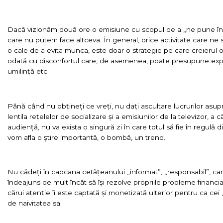
Dacă vizionăm două ore o emisiune cu scopul de a „ne pune în 
care nu putem face altceva. În general, orice activitate care ne
o cale de a evita munca, este doar o strategie pe care creierul 
odată cu disconfortul care, de asemenea, poate presupune expu
umilință etc.
Până când nu obțineți ce vreți, nu dați ascultare lucrurilor asupr
lentila rețelelor de socializare și a emisiunilor de la televizor, a 
audiență, nu va exista o singură zi în care totul să fie în regul
vom afla o știre importantă, o bombă, un trend.
Nu cădeți în capcana cetățeanului „informat”, „responsabil”, ca
îndeajuns de mult încât să își rezolve propriile probleme financia
cărui atenție îi este captată și monetizată ulterior pentru ca cei 
de naivitatea sa.