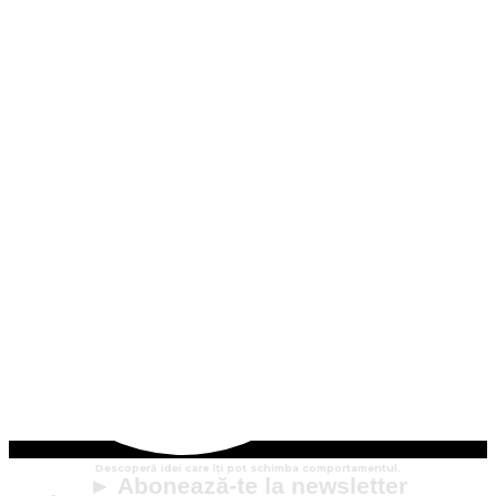
Descoperă idei care îți pot schimba comportamentul.
► Abonează-te la newsletter